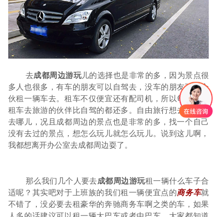
联系我们
去
成都周边游玩
儿的选择也是非常的多，因为景点很
多人也很多，有车的朋友可以自驾去，没车的朋友可以合
伙租一辆车去。租车不仅便宜还有配司机，所以每到放假
租车去旅游的伙伴比自驾的都还多。自由旅行想去哪儿就
去哪儿，况且成都周边的景点也是非常的多，找一个自己
没有去过的景点，想怎么玩儿就怎么玩儿。说到这儿啊，
我都想离开办公室去成都周边耍了。
那么我们几个人要去
成都周边游玩
租一辆什么车子合
适呢？其实吧对于上班族的我们租一辆便宜点的
商务车
就
不错了，没必要去租豪华的奔驰商务车啊之类的车，如果
人多的话建议可以租一辆大巴车或者中巴车。大家都知道