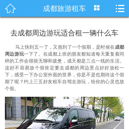




成都旅游租车
首页
车型展示
去成都周边游玩适合租一辆什么车
川藏线租车
马上快到五一了，又熬到了一个假期，是时候在
成都
旅游租车
周边游玩
一下了。在成都上班的朋友都知道每天重复着同
样的工作会很很无聊和疲惫，成天都是三点一线的生活。
这好不容易放个假肯定要去成都的周边景点好好放松一
服务项目
下，感受一下办公室外面的世界，你是不是也期待这个假
期了呢？约上三五好友租车自驾去游玩，给你的心灵也放
租车资讯
个假。
租车价格
成功案例
关于我们