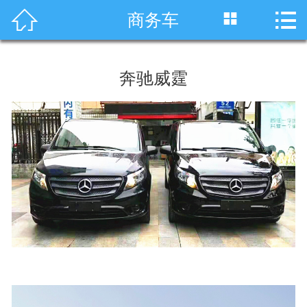




商务车
首页
车型展示
奔驰威霆
川藏线租车
旅游租车
服务项目
租车资讯
租车价格
成功案例
关于我们