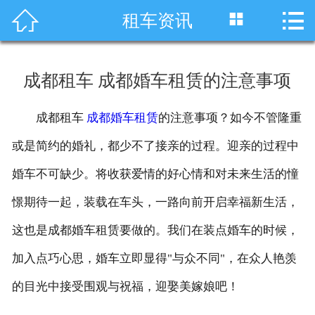




租车资讯
首页
车型展示
成都租车 成都婚车租赁的注意事项
川藏线租车
成都租车
成都婚车租赁
的注意事项？如今不管隆重
旅游租车
或是简约的婚礼，都少不了接亲的过程。迎亲的过程中
服务项目
婚车不可缺少。将收获爱情的好心情和对未来生活的憧
憬期待一起，装载在车头，一路向前开启幸福新生活，
租车资讯
这也是成都婚车租赁要做的。我们在装点婚车的时候，
租车价格
加入点巧心思，婚车立即显得"与众不同"，在众人艳羡
成功案例
的目光中接受围观与祝福，迎娶美嫁娘吧！
关于我们