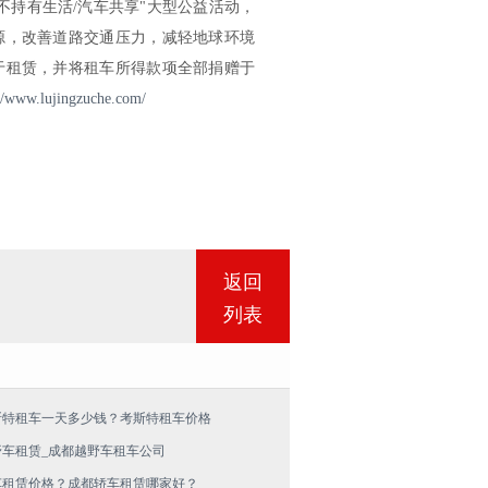
不持有生活/汽车共享"大型公益活动，
源，改善道路交通压力，减轻地球环境
于租赁，并将租车所得款项全部捐赠于
://www.lujingzuche.com/
返回
列表
斯特租车一天多少钱？考斯特租车价格
野车租赁_成都越野车租车公司
车租赁价格？成都轿车租赁哪家好？