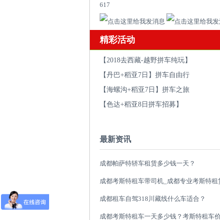
617
精彩活动
【2018去西藏-越野拼车纯玩】
【丹巴+稻亚7日】拼车自由行
【海螺沟+稻亚7日】拼车之旅
【色达+稻亚8日拼车招募】
最新资讯
成都帕萨特轿车租赁多少钱一天？
成都租车自驾318川藏线什么车适合？
成都考斯特租车一天多少钱？考斯特租车