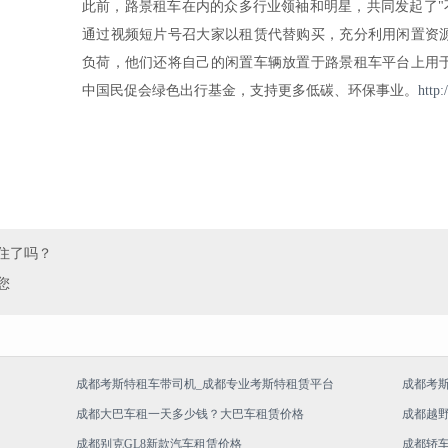
此前，路景租车在内的众多行业领袖和明星，共同发起了"
通过视频短片号召大家以租赁代替购买，充分利用闲置资
负荷，他们还将自己的闲置车辆放置于路景租车平台上用
中国民促会绿色出行基金，支持更多低碳、环保事业。
http
住了吗？
您
成都考斯特租车带司机_成都专业考斯特租赁平台
成都考
成都大巴车租一天多少钱？大巴车租赁价格
成都越
成都别克GL8新款汽车租赁价格
成都轿