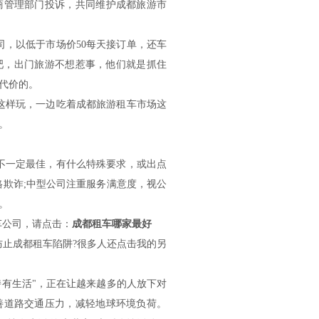
商管理部门投诉，共同维护成都旅游市
司，以低于市场价50每天接订单，还车
元吧，出门旅游不想惹事，他们就是抓住
代价的。
这样玩，一边吃着成都旅游租车市场这
。
不一定最佳，有什么特殊要求，或出点
格欺诈;中型公司注重服务满意度，视公
。
车公司，请点击：
成都租车哪家最好
防止成都租车陷阱?很多人还点击我的另
持有生活"，正在让越来越多的人放下对
善道路交通压力，减轻地球环境负荷。