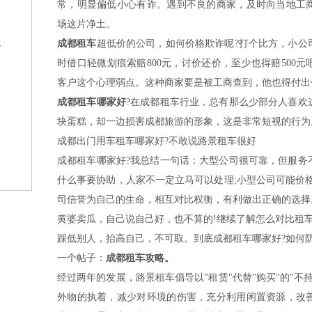
常，明显偏低小心有诈。遇到不良的商家，及时向当地工
场这片净土。
成都租车
超低价的公司，如何价格欺诈呢?打个比方，小公
格
时借口轻微划痕索赔800元，讨价还价，至少也得赔500
客户这个心理弱点。这种商家要是被工商查到，他也得付出
成都租车哪家好
?在成都租车行业，总有那么少部分人喜欢
块蛋糕，却一边损害成都旅游的形象，这是非常短视的行为
成都出门用车租车哪家好?不敢说路景租车很好
成都租车哪家好?我总结一句话：大型公司很可靠，但服务
？
什么事要协助，人家不一定立马可以处理;小型公司可能价
司信誉为自己的生命，相互对比权衡，有利做出正确的选择
黄婆卖瓜，自己说自己好，也不算的!继续了解怎么对比租
踩低别人，抬高自己，不可取。到底成都租车哪家好?如何
一个帖子：
成都租车攻略。
经过两年的发展，路景租车倡导以"租赁"代替"购买"的"不
外物的执着，减少对环境的伤害，充分利用闲置资源，改