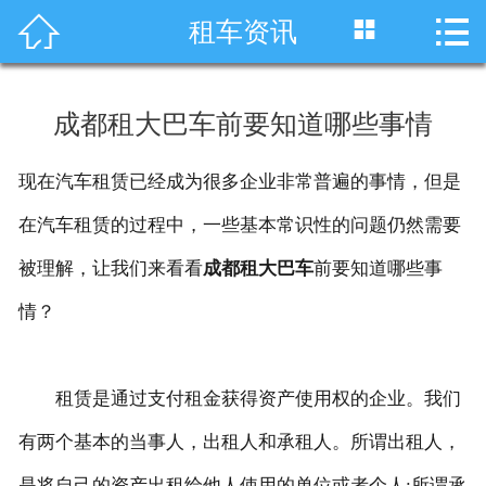




租车资讯
首页
车型展示
成都租大巴车前要知道哪些事情
川藏线租车
现在汽车租赁已经成为很多企业非常普遍的事情，但是
旅游租车
在汽车租赁的过程中，一些基本常识性的问题仍然需要
服务项目
被理解，让我们来看看
成都租大巴车
前要知道哪些事
情？
租车资讯
租车价格
租赁是通过支付租金获得资产使用权的企业。我们
成功案例
有两个基本的当事人，出租人和承租人。所谓出租人，
关于我们
是将自己的资产出租给他人使用的单位或者个人;所谓承