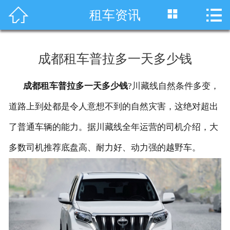




租车资讯
首页
车型展示
成都租车普拉多一天多少钱
川藏线租车
成都租车普拉多一天多少钱
?川藏线自然条件多变，
旅游租车
道路上到处都是令人意想不到的自然灾害，这绝对超出
服务项目
了普通车辆的能力。据川藏线全年运营的司机介绍，大
多数司机推荐底盘高、耐力好、动力强的越野车。
租车资讯
租车价格
成功案例
关于我们