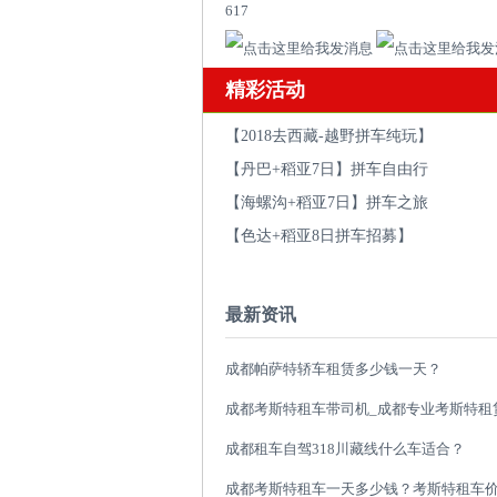
617
精彩活动
【2018去西藏-越野拼车纯玩】
【丹巴+稻亚7日】拼车自由行
【海螺沟+稻亚7日】拼车之旅
【色达+稻亚8日拼车招募】
最新资讯
成都帕萨特轿车租赁多少钱一天？
成都租车自驾318川藏线什么车适合？
成都考斯特租车一天多少钱？考斯特租车