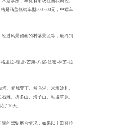
并不是暴涨，毕竟有市场在自我调控。
涵盖低端车型500-600元，中端车
，经过风景如画的村落景区等，最终到
格里拉-理塘-芒康-八宿-波密-林芝-拉
白塔、稻城亚丁、然乌湖、米堆冰川、
红石滩、折多山、海子山、毛垭草原、
花了10天。
车辆的驾驶磨合情况，如果以丰田普拉