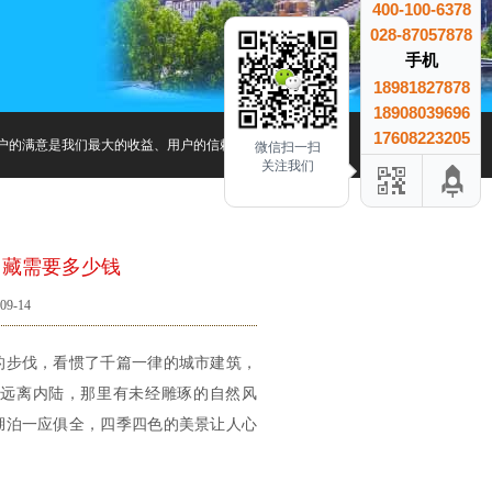
400-100-6378
028-87057878
手机
18981827878
18908039696
17608223205
的满意是我们最大的收益、用户的信赖是我们最大的成就.
微信扫一扫
关注我们
川藏需要多少钱
9-14
的步伐，看惯了千篇一律的城市建筑，
远离内陆，那里有未经雕琢的自然风
湖泊一应俱全，四季四色的美景让人心