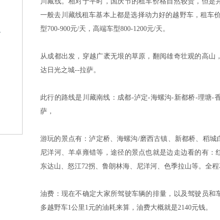
川藏线。相对于平时，国庆节的租车价格自然较贵，但是
一般去川藏线租车基本上都是选择动力好的越野车，租车价格是
型700-900元/天，高端车型800-1200元/天。
格
从成都出发，穿越广袤无垠的草原，翻阅雄奇壮观的高山
达日光之城--拉萨。
此行的路线是川藏南线：成都-泸定-海螺沟-新都桥-理塘-香
萨，
？
游玩的景点有：泸定桥、海螺沟/磨西古镇、新都桥、稻城
尼洋河、羊卓雍错等，途径的景点也就是边走边看的有：
东达山、怒江72拐、鲁朗林海、尼洋河、色季拉山等。全程
油费：现在不确定大家所驾驶车辆的排量，以及驾驶员和
多越野车1公里1元的油耗来算，油费大概就是2140元钱。