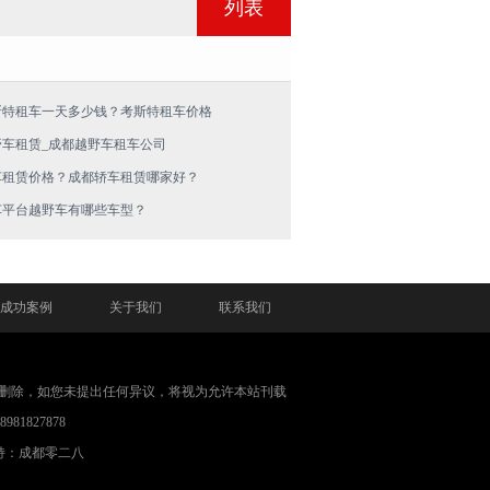
列表
斯特租车一天多少钱？考斯特租车价格
野车租赁_成都越野车租车公司
车租赁价格？成都轿车租赁哪家好？
车平台越野车有哪些车型？
成功案例
关于我们
联系我们
删除，如您未提出任何异议，将视为允许本站刊载
1827878
持：成都零二八