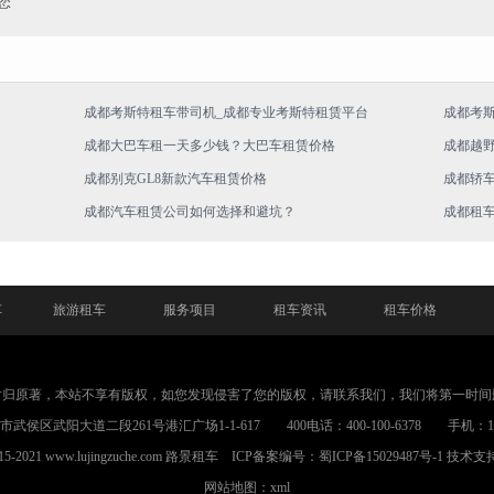
您
成都考斯特租车带司机_成都专业考斯特租赁平台
成都考
成都大巴车租一天多少钱？大巴车租赁价格
成都越
成都别克GL8新款汽车租赁价格
成都轿
成都汽车租赁公司如何选择和避坑？
成都租
车
旅游租车
服务项目
租车资讯
租车价格
片归原著，本站不享有版权，如您发现侵害了您的版权，请联系我们，我们将第一时间
武侯区武阳大道二段261号港汇广场1-1-617 400电话：400-100-6378 手机：1898
015-2021 www.lujingzuche.com
路景租车
ICP备案编号：
蜀ICP备15029487号-1
技术支
网站地图：xml