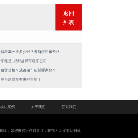
返回
列表
斯特租车一天多少钱？考斯特租车价格
野车租赁_成都越野车租车公司
车租赁价格？成都轿车租赁哪家好？
车平台越野车有哪些车型？
成功案例
关于我们
联系我们
删除，如您未提出任何异议，将视为允许本站刊载