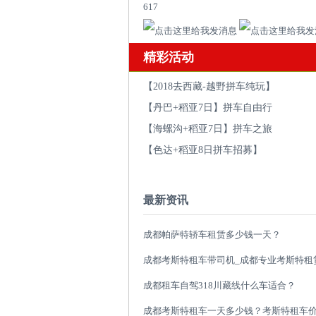
617
精彩活动
【2018去西藏-越野拼车纯玩】
【丹巴+稻亚7日】拼车自由行
【海螺沟+稻亚7日】拼车之旅
【色达+稻亚8日拼车招募】
最新资讯
成都帕萨特轿车租赁多少钱一天？
成都租车自驾318川藏线什么车适合？
成都考斯特租车一天多少钱？考斯特租车