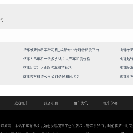
您
成都考斯特租车带司机_成都专业考斯特租赁平台
成都考
成都大巴车租一天多少钱？大巴车租赁价格
成都越
成都别克GL8新款汽车租赁价格
成都轿
成都汽车租赁公司如何选择和避坑？
成都租
车
旅游租车
服务项目
租车资讯
租车价格
片归原著，本站不享有版权，如您发现侵害了您的版权，请联系我们，我们将第一时间