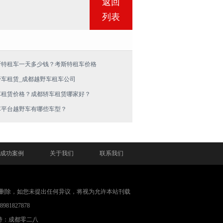
返回
列表
斯特租车一天多少钱？考斯特租车价格
野车租赁_成都越野车租车公司
车租赁价格？成都轿车租赁哪家好？
车平台越野车有哪些车型？
成功案例
关于我们
联系我们
删除，如您未提出任何异议，将视为允许本站刊载
1827878
持：成都零二八