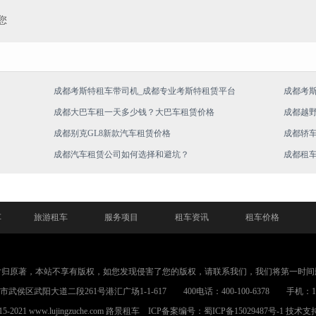
您
成都考斯特租车带司机_成都专业考斯特租赁平台
成都考
成都大巴车租一天多少钱？大巴车租赁价格
成都越
成都别克GL8新款汽车租赁价格
成都轿
成都汽车租赁公司如何选择和避坑？
成都租
车
旅游租车
服务项目
租车资讯
租车价格
片归原著，本站不享有版权，如您发现侵害了您的版权，请联系我们，我们将第一时间
武侯区武阳大道二段261号港汇广场1-1-617 400电话：400-100-6378 手机：1898
015-2021 www.lujingzuche.com
路景租车
ICP备案编号：
蜀ICP备15029487号-1
技术支