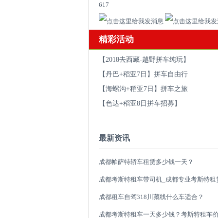
617
精彩活动
【2018去西藏-越野拼车纯玩】
【丹巴+稻亚7日】拼车自由行
【海螺沟+稻亚7日】拼车之旅
【色达+稻亚8日拼车招募】
最新资讯
成都帕萨特轿车租赁多少钱一天？
成都租车自驾318川藏线什么车适合？
成都考斯特租车一天多少钱？考斯特租车