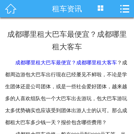




租车资讯
首页
车型展示
成都哪里租大巴车最便宜？成都哪里
川藏线租车
租大客车
旅游租车
成都哪里租大巴车最便宜？成都哪里租大客车
？成
服务项目
都周边游包大巴车出行现在已经屡见不鲜啦，不论是学
租车资讯
生团体还是公司团体，或是一些社会爱好团体，越来越
多的人喜欢组队包一个大巴车出去游玩，包大巴车游玩
租车价格
太多优势确实也应该受到团体出游人士的认可。那么成
成功案例
都租大巴车多少钱一天？报价包含哪些费用？
关于我们