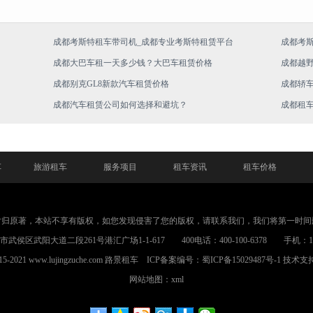
成都考斯特租车带司机_成都专业考斯特租赁平台
成都考
成都大巴车租一天多少钱？大巴车租赁价格
成都越
成都别克GL8新款汽车租赁价格
成都轿
成都汽车租赁公司如何选择和避坑？
成都租
车
旅游租车
服务项目
租车资讯
租车价格
片归原著，本站不享有版权，如您发现侵害了您的版权，请联系我们，我们将第一时间
武侯区武阳大道二段261号港汇广场1-1-617 400电话：400-100-6378 手机：1898
015-2021 www.lujingzuche.com
路景租车
ICP备案编号：
蜀ICP备15029487号-1
技术支
网站地图：xml