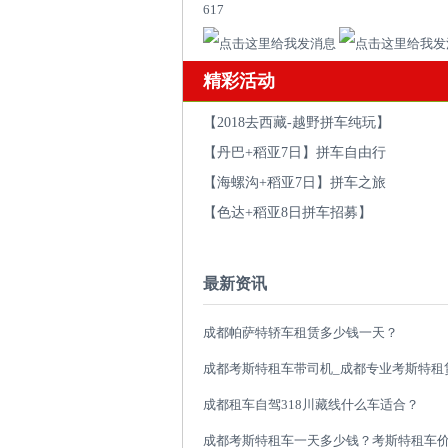
617
精彩活动
【2018去西藏-越野拼车纯玩】
【丹巴+稻亚7日】拼车自由行
【海螺沟+稻亚7日】拼车之旅
【色达+稻亚8日拼车招募】
最新资讯
成都帕萨特轿车租赁多少钱一天？
成都租车自驾318川藏线什么车适合？
成都考斯特租车一天多少钱？考斯特租车