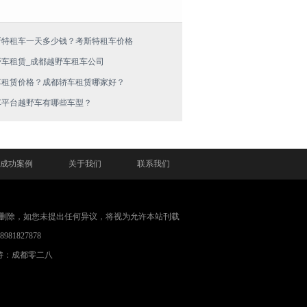
斯特租车一天多少钱？考斯特租车价格
野车租赁_成都越野车租车公司
车租赁价格？成都轿车租赁哪家好？
车平台越野车有哪些车型？
成功案例
关于我们
联系我们
删除，如您未提出任何异议，将视为允许本站刊载
1827878
持：成都零二八