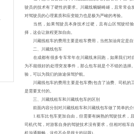
驶员的技术有了硬性的要求。川藏线蜿蜒崎岖，且常常会
对驾驶员的心理素质和应变能力也是极为严峻的考验。
格
当然，如果驾驶员本身技术过硬，且有山区驾驶经验
择，这会让旅程更加自由。
川藏线租车的费用主要是租车费用，当然加油肯定是自
二、川藏线包车
在成都有很多专车常年在川藏线来回跑，如果我们对自
为不能很好的处理突发事件，那么包车就是个不错的选择
？
验，可以为我们的旅途保驾护航。
川藏线包车的费用主要是包车费(包含了油费、司机的工
是需要支付的。
三、川藏线租车和川藏线包车的区别
前面内容分别对川藏线租车和川藏线包车做了简单的介
1.租车比包车更加自由，但需要有娴熟的驾驶技术，且
司机代驾，对游客自身的驾驶技术没有要求，但相对租车自
机沟通顺畅，这也不会是很大的问题)。