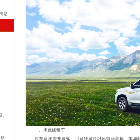
成都考斯特租车带司机_成都专业考斯特租赁平台
一、川藏线租车
价格
租车意味着要自驾，川藏线虽说以风秀丽著称，但与此