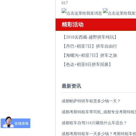
617
精彩活动
【2018去西藏-越野拼车纯玩】
【丹巴+稻亚7日】拼车自由行
【海螺沟+稻亚7日】拼车之旅
【色达+稻亚8日拼车招募】
最新资讯
成都帕萨特轿车租赁多少钱一天？
成都租车自驾318川藏线什么车适合？
成都考斯特租车一天多少钱？考斯特租车