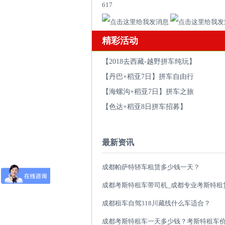
617
精彩活动
【2018去西藏-越野拼车纯玩】
【丹巴+稻亚7日】拼车自由行
【海螺沟+稻亚7日】拼车之旅
【色达+稻亚8日拼车招募】
最新资讯
成都帕萨特轿车租赁多少钱一天？
成都租车自驾318川藏线什么车适合？
成都考斯特租车一天多少钱？考斯特租车