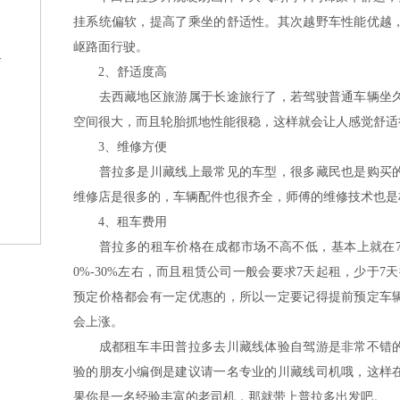
挂系统偏软，提高了乘坐的舒适性。其次越野车性能优越
岖路面行驶。
格
2、舒适度高
去西藏地区旅游属于长途旅行了，若驾驶普通车辆坐久
空间很大，而且轮胎抓地性能很稳，这样就会让人感觉舒适
3、维修方便
普拉多是川藏线上最常见的车型，很多藏民也是购买的
维修店是很多的，车辆配件也很齐全，师傅的维修技术也是
？
4、租车费用
普拉多的租车价格在成都市场不高不低，基本上就在700-
0%-30%左右，而且租赁公司一般会要求7天起租，少于7
预定价格都会有一定优惠的，所以一定要记得提前预定车
会上涨。
成都租车丰田普拉多去川藏线体验自驾游是非常不错的
验的朋友小编倒是建议请一名专业的川藏线司机哦，这样
果你是一名经验丰富的老司机，那就带上普拉多出发吧。