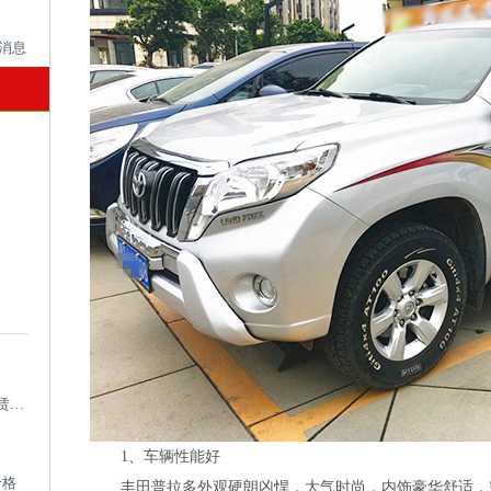
成都考斯特租车带司机_成都专业考斯特租赁平台
1、车辆性能好
价格
丰田普拉多外观硬朗凶悍，大气时尚，内饰豪华舒适，空