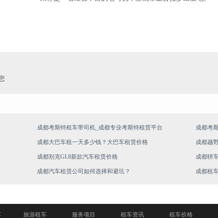
您
成都考斯特租车带司机_成都专业考斯特租赁平台
成都考
成都大巴车租一天多少钱？大巴车租赁价格
成都越
成都别克GL8新款汽车租赁价格
成都轿
成都汽车租赁公司如何选择和避坑？
成都租
车
旅游租车
服务项目
租车资讯
租车价格