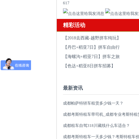
617
精彩活动
【2018去西藏-越野拼车纯玩】
【丹巴+稻亚7日】拼车自由行
【海螺沟+稻亚7日】拼车之旅
【色达+稻亚8日拼车招募】
最新资讯
成都帕萨特轿车租赁多少钱一天？
成都租车自驾318川藏线什么车适合？
成都考斯特租车一天多少钱？考斯特租车