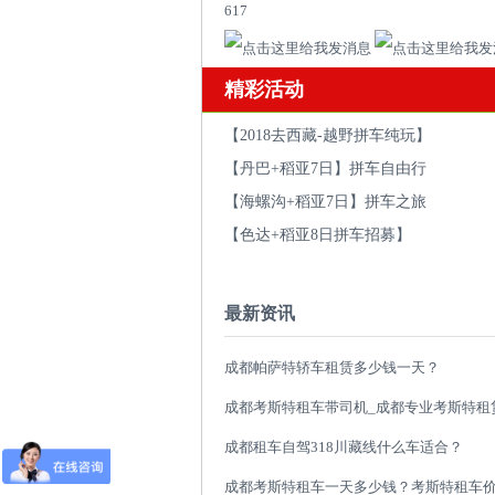
617
精彩活动
【2018去西藏-越野拼车纯玩】
【丹巴+稻亚7日】拼车自由行
【海螺沟+稻亚7日】拼车之旅
【色达+稻亚8日拼车招募】
最新资讯
成都帕萨特轿车租赁多少钱一天？
成都租车自驾318川藏线什么车适合？
成都考斯特租车一天多少钱？考斯特租车