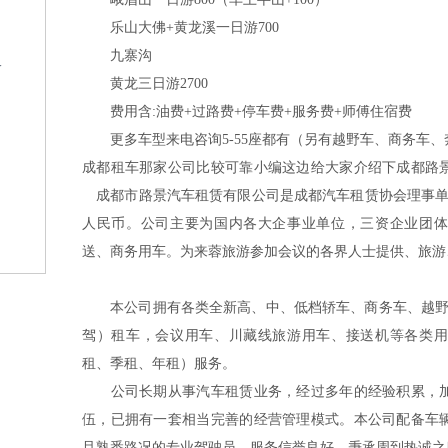
乐山大佛+黄龙溪一日游700
九寨沟
格
黄龙三日游2700
费用含:油费+过路费+停车费+服务费+师傅住宿费
更多车型来电咨询5-55座都有（另有越野车、商务车、
成都租车那家公司比较可靠小编这边给大家介绍下成都路
成都市路景汽车租赁有限公司是成都汽车租赁协会理事单位，
人民币。公司主要为国内各大企事业单位，三资企业团体
？
送、商务用车。为来蓉旅游参加会议的各界人士提供、旅游
本公司拥有各类全新高、中、低档轿车、商务车、越野车
驾）租车，会议用车、川藏线旅游用车、接送机等各类用
租、季租、年租）服务。
公司长期从事汽车租赁业务，经过多年的经验积累，加
伍，已拥有一套相当完善的经营管理模式。本公司配备车
且熟悉路况的专业驾驶员，服务信誉良好，秉承周到热诚之