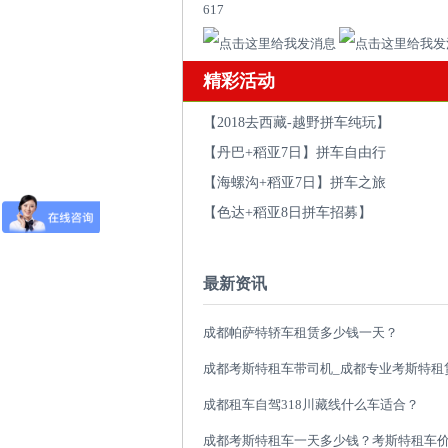
617
精彩活动
【2018去西藏-越野拼车纯玩】
【丹巴+稻亚7日】拼车自由行
【海螺沟+稻亚7日】拼车之旅
【色达+稻亚8日拼车招募】
最新资讯
成都帕萨特轿车租赁多少钱一天？
成都租车自驾318川藏线什么车适合？
成都考斯特租车一天多少钱？考斯特租车