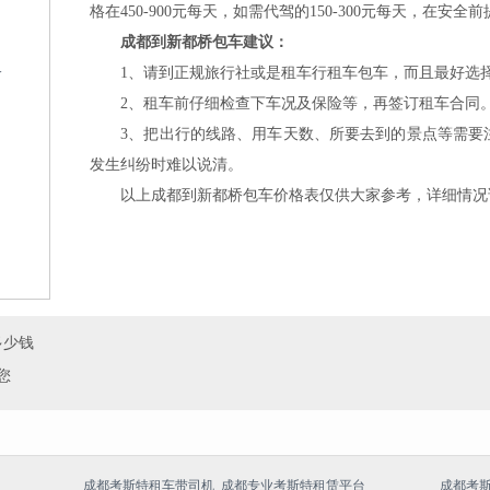
格在450-900元每天，如需代驾的150-300元每天，在
成都到新都桥包车建议：
格
1、请到正规旅行社或是租车行租车包车，而且最好选择
2、租车前仔细检查下车况及保险等，再签订租车合同
3、把出行的线路、用车天数、所要去到的景点等需要注
发生纠纷时难以说清。
以上成都到新都桥包车价格表仅供大家参考，详细情况请咨询客
？
多少钱
您
成都考斯特租车带司机_成都专业考斯特租赁平台
成都考