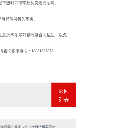
安全前提下随时可停车欣赏美景或拍照。
有代驾司机的车辆。
。
意的事项最好都写进合同里边，以免
服电话：18981827878
返回
列表
斯特租车一天多少钱？考斯特租车价格