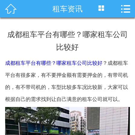




租车资讯
首页
车型展示
成都租车平台有哪些？哪家租车公司
川藏线租车
比较好
旅游租车
成都租车平台有哪些？哪家租车公司比较好
？成都租车
服务项目
平台有很多家，有不要押金额有需要押金的，有带司机
租车资讯
的，有不带司机的，车型比较多车况比较新，大家可以
根据自己的需求找到让自己满意的租车公司就可以。
租车价格
成功案例
关于我们