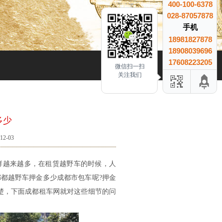
400-100-6378
028-87057878
手机
18981827878
18908039696
17608223205
微信扫一扫
关注我们
多少
2-03
群越来越多，在租赁越野车的时候，人
都越野车押金多少成都市包车呢?押金
楚，下面成都租车网就对这些细节的问