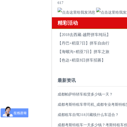
617
精彩活动
【2018去西藏-越野拼车纯玩】
【丹巴+稻亚7日】拼车自由行
【海螺沟+稻亚7日】拼车之旅
【色达+稻亚8日拼车招募】
最新资讯
成都帕萨特轿车租赁多少钱一天？
成都租车自驾318川藏线什么车适合？
成都考斯特租车一天多少钱？考斯特租车