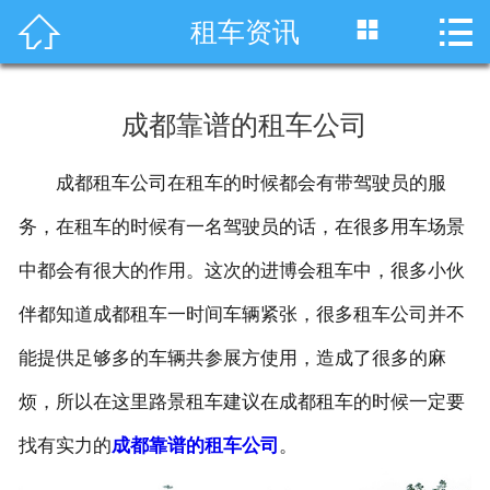




租车资讯
首页
车型展示
成都靠谱的租车公司
川藏线租车
成都租车公司在租车的时候都会有带驾驶员的服
旅游租车
务，在租车的时候有一名驾驶员的话，在很多用车场景
服务项目
中都会有很大的作用。这次的进博会租车中，很多小伙
伴都知道成都租车一时间车辆紧张，很多租车公司并不
租车资讯
能提供足够多的车辆共参展方使用，造成了很多的麻
租车价格
烦，所以在这里路景租车建议在成都租车的时候一定要
成功案例
找有实力的
成都靠谱的租车公司
。
关于我们