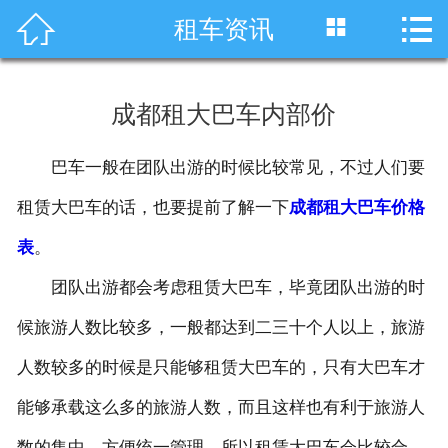




租车资讯
首页
车型展示
成都租大巴车内部价
川藏线租车
巴车一般在团队出游的时候比较常见，不过人们要
旅游租车
租赁大巴车的话，也要提前了解一下
成都租大巴车价格
服务项目
表
。
团队出游都会考虑租赁大巴车，毕竟团队出游的时
租车资讯
候旅游人数比较多，一般都达到二三十个人以上，旅游
租车价格
人数较多的时候是只能够租赁大巴车的，只有大巴车才
成功案例
能够承载这么多的旅游人数，而且这样也有利于旅游人
关于我们
数的集中，方便统一管理。所以租赁大巴车会比较合