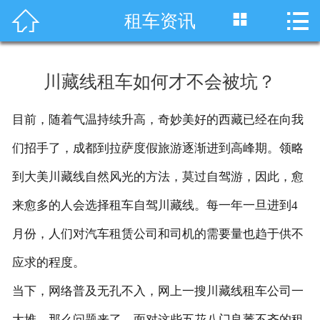




租车资讯
首页
车型展示
川藏线租车如何才不会被坑？
川藏线租车
目前，随着气温持续升高，奇妙美好的西藏已经在向我
旅游租车
们招手了，成都到拉萨度假旅游逐渐进到高峰期。领略
服务项目
到大美川藏线自然风光的方法，莫过自驾游，因此，愈
来愈多的人会选择租车自驾川藏线。每一年一旦进到4
租车资讯
月份，人们对汽车租赁公司和司机的需要量也趋于供不
租车价格
应求的程度。
成功案例
当下，网络普及无孔不入，网上一搜川藏线租车公司一
关于我们
大堆。那么问题来了，面对这些五花八门良莠不齐的租