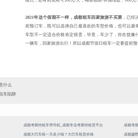
模式，还有别克商号500元/天，梅赛德斯-奔驰维廷：800元
2021年这个假期不一样，成都租车回家旅游不买票
，已经
前预订车，既可以选择自己最喜欢的车型价格，也可以避
车型不一定适合价格肯定很贵，毕竟，车少了，你在犹豫
一辆车，回家旅游出行！所以成都节假日租车一定要提前预
意什么
租车陷阱
成都考斯特租车带司机_成都专业考斯特租赁平台
成都考
成都大巴车租一天多少钱？大巴车租赁价格
成都越