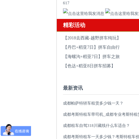
617
精彩活动
【2018去西藏-越野拼车纯玩】
【丹巴+稻亚7日】拼车自由行
【海螺沟+稻亚7日】拼车之旅
【色达+稻亚8日拼车招募】
最新资讯
成都帕萨特轿车租赁多少钱一天？
成都租车自驾318川藏线什么车适合？
成都考斯特租车一天多少钱？考斯特租车