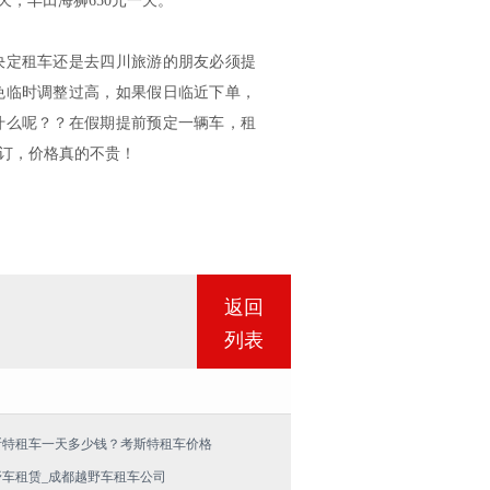
/天，丰田海狮650元一天。
决定租车还是去四川旅游的朋友必须提
免临时调整过高，如果假日临近下单，
什么呢？？在假期提前预定一辆车，租
订，价格真的不贵！
返回
列表
斯特租车一天多少钱？考斯特租车价格
野车租赁_成都越野车租车公司