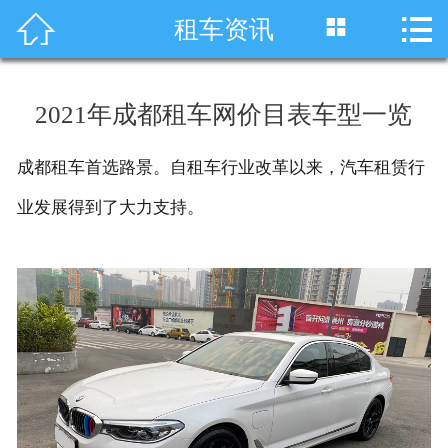




租车资讯
首页
车型展示
2021年成都租车网价目表车型一览
川藏线租车
成都租车首选路景。自租车行业改革以来，汽车租赁行
旅游租车
业发展得到了大力支持。
服务项目
租车资讯
租车价格
成功案例
关于我们