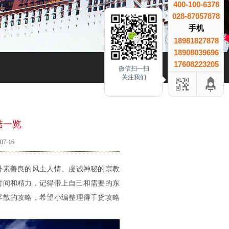
400-100-6378
028-87057878
手机
18981827878
18908039696
17608223205
微信扫一扫
关注我们
结一览
7-16
朴素善良的风土人情、虔诚神秘的宗教
时间和精力，记得带上自己和需要的东
零散的攻略，希望小编整理得干货攻略