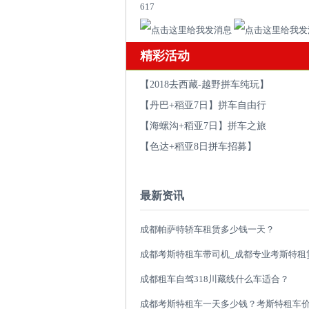
617
精彩活动
【2018去西藏-越野拼车纯玩】
【丹巴+稻亚7日】拼车自由行
【海螺沟+稻亚7日】拼车之旅
【色达+稻亚8日拼车招募】
最新资讯
成都帕萨特轿车租赁多少钱一天？
成都租车自驾318川藏线什么车适合？
成都考斯特租车一天多少钱？考斯特租车