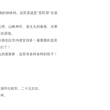
饱的钵钵鸡。这简直就是"贫民窟"女孩
飞饼、山崎寿司、老太太的春卷、水果
还在原地。
价格也比市内便宜得多！最重要的是卖
就行了！
边的黄家桥，这里有各种各样的馆子！
在犀浦开出租车。二十元左右。
炸串。