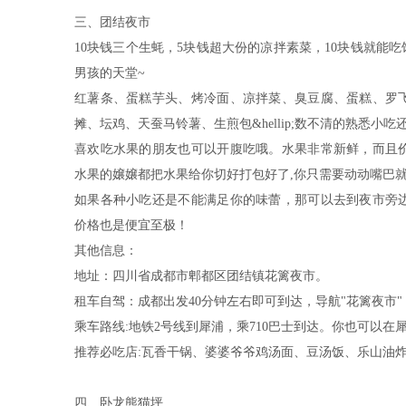
三、团结夜市
10块钱三个生蚝，5块钱超大份的凉拌素菜，10块钱就能吃
男孩的天堂~
红薯条、蛋糕芋头、烤冷面、凉拌菜、臭豆腐、蛋糕、罗
摊、坛鸡、天蚕马铃薯、生煎包&hellip;数不清的熟悉小吃
喜欢吃水果的朋友也可以开腹吃哦。水果非常新鲜，而且
水果的嬢嬢都把水果给你切好打包好了,你只需要动动嘴巴
如果各种小吃还是不能满足你的味蕾，那可以去到夜市旁
价格也是便宜至极！
其他信息：
地址：四川省成都市郫都区团结镇花篱夜市。
租车自驾：成都出发40分钟左右即可到达，导航"花篱夜市"
乘车路线:地铁2号线到犀浦，乘710巴士到达。你也可以
推荐必吃店:瓦香干锅、婆婆爷爷鸡汤面、豆汤饭、乐山油
四、卧龙熊猫坪