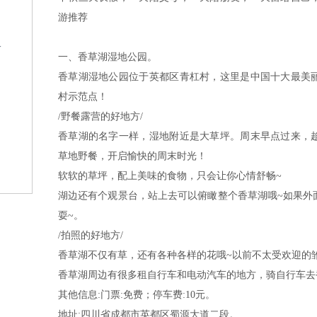
游推荐
格
一、香草湖湿地公园。
香草湖湿地公园位于英都区青杠村，这里是中国十大最美
村示范点！
/野餐露营的好地方/
香草湖的名字一样，湿地附近是大草坪。周末早点过来，
草地野餐，开启愉快的周末时光！
？
软软的草坪，配上美味的食物，只会让你心情舒畅~
湖边还有个观景台，站上去可以俯瞰整个香草湖哦~如果外
耍~。
/拍照的好地方/
香草湖不仅有草，还有各种各样的花哦~以前不太受欢迎的
香草湖周边有很多租自行车和电动汽车的地方，骑自行车去
其他信息:门票:免费；停车费:10元。
地址:四川省成都市英都区蜀源大道二段。