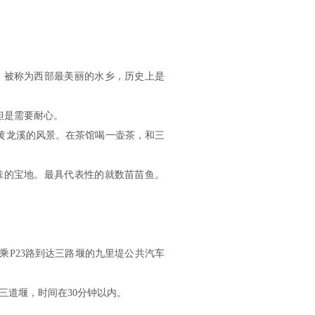
，被称为西部最美丽的水乡，历史上是
但是需要耐心。
黄龙溪的风景。在茶馆喝一壶茶，和三
味的宝地。最具代表性的就数苗苗鱼。
乘P23路到达三路堰的九里堤公共汽车
三道堰，时间在30分钟以内。