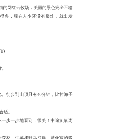
熊猫的网红云牧场，美丽的景色完全不输
得多，现在人少还没有爆炸，就出发
顶)
片。
地。徒步到山顶只有40分钟，比甘海子
合适。
丛一步一步地看到，很美！中途负氧离
始森林、牛羊和野马成群。就像宫崎骏