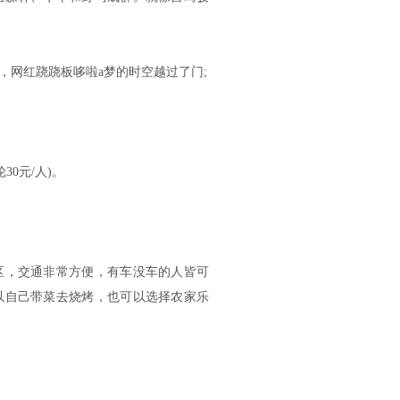
，网红跷跷板哆啦a梦的时空越过了门;
0元/人)。
区，交通非常方便，有车没车的人皆可
以自己带菜去烧烤，也可以选择农家乐