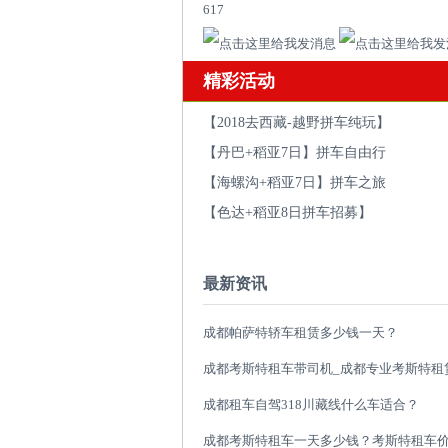
617
精彩活动
【2018去西藏-越野拼车纯玩】
【丹巴+稻亚7日】拼车自由行
【海螺沟+稻亚7日】拼车之旅
【色达+稻亚8日拼车招募】
最新资讯
成都帕萨特轿车租赁多少钱一天？
成都租车自驾318川藏线什么车适合？
成都考斯特租车一天多少钱？考斯特租车