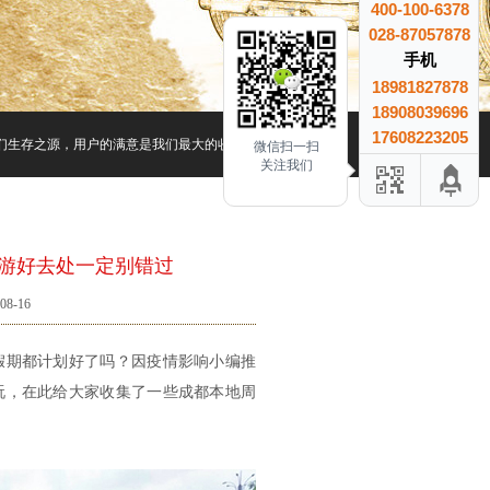
400-100-6378
028-87057878
手机
18981827878
18908039696
17608223205
生存之源，用户的满意是我们最大的收益、用户的信赖是我们最大的成就.
微信扫一扫
关注我们
游好去处一定别错过
8-16
假期都计划好了吗？因疫情影响小编推
玩，在此给大家收集了一些成都本地周