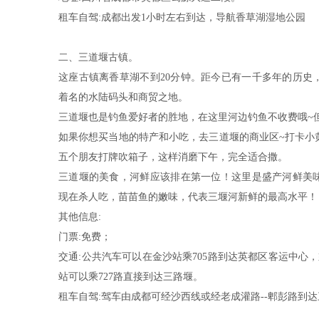
租车自驾:成都出发1小时左右到达，导航香草湖湿地公园
二、三道堰古镇。
这座古镇离香草湖不到20分钟。距今已有一千多年的历史
着名的水陆码头和商贸之地。
三道堰也是钓鱼爱好者的胜地，在这里河边钓鱼不收费哦~
如果你想买当地的特产和小吃，去三道堰的商业区~打卡小
五个朋友打牌吹箱子，这样消磨下午，完全适合撒。
三道堰的美食，河鲜应该排在第一位！这里是盛产河鲜美
现在杀人吃，苗苗鱼的嫩味，代表三堰河新鲜的最高水平！
其他信息:
门票:免费；
交通:公共汽车可以在金沙站乘705路到达英都区客运中心，
站可以乘727路直接到达三路堰。
租车自驾:驾车由成都可经沙西线或经老成灌路--郫彭路到达