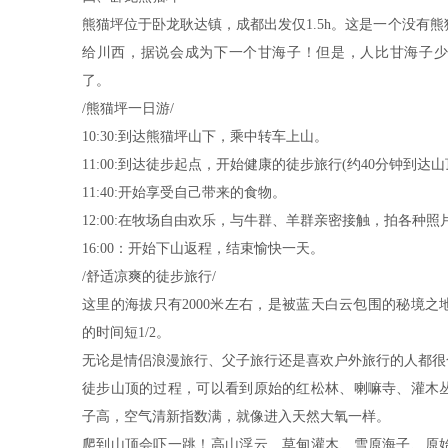
熊猫坪位于卧龙耿达镇，成都出发仅1.5h。这是一个没有
给川西，据说会成为下一个甘海子！但是，人比甘海子少
了。
/熊猫坪一日游/
10:30:到达熊猫坪山下，乘中转车上山。
11:00:到达徒步起点，开始健康的徒步旅行(约40分钟到达山
11:40:开始享受自己带来的食物。
12:00:在牧场自由欢乐，与牛群、羊群亲密接触，拍各种照
16:00：开始下山返程，结束愉快一天。
/舒适凉爽的徒步旅行/
这里的海拔只有2000米左右，是被蓝天白云包围的秘境之
的时间短1/2。
无论是情侣浪漫旅行、父子旅行还是喜欢户外旅行的人都很
徒步山顶的过程，可以看到原始的红松林、喇嘛寺、灌木
子高，空气清新指数满，就像进入天然大氧一样。
爬到山顶会吓一跳！高山浮云、草甸灌木、雪原海子、原