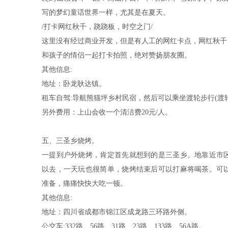
写的梦幻童话世界一样，尤其是在夏天。
/打卡网红秋千，跷跷板，时空之门/
这里没有经过商业开发，但是有人工的网红卡点，网红秋千
和孩子的情侣一起打卡拍照，绝对赞扬朋友圈。
其他信息:
地址：卧龙耿达镇。
租车自驾:导航熊猫坪乡村民宿，然后可以乘坐渡轮步行(渡轮3
另外费用：上山会收一个清洁费20元/人。
五、三圣乡烧烤。
一提到户外烧烤，肯定首先就想到的是三圣乡。地靠近市
以去，一天玩也很简单，烧烤结束后可以打麻将喝茶。可
准备，痛痛快快大吃一顿。
其他信息:
地址：四川省成都市锦江区成龙路三环路外侧。
公交车:332路、56路、31路、23路、133路、56A路。