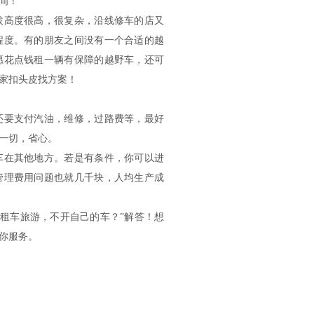
间！
拔高度很高，很复杂，沿线修车的店又
程度。有的朋友之间没有一个合适的越
愿花点钱租一辆有保障的越野车，还可
家扣头皮找方案！
还要支付汽油，维修，过路费等，最好
的一切，省心。
车在其他地方。若是有条件，你可以进
管理费用问题也就几千块，人均生产成
租车旅游，不开自己的车？”解答！想
你服务。