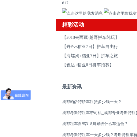
617
精彩活动
【2018去西藏-越野拼车纯玩】
【丹巴+稻亚7日】拼车自由行
【海螺沟+稻亚7日】拼车之旅
【色达+稻亚8日拼车招募】
最新资讯
成都帕萨特轿车租赁多少钱一天？
成都租车自驾318川藏线什么车适合？
成都考斯特租车一天多少钱？考斯特租车