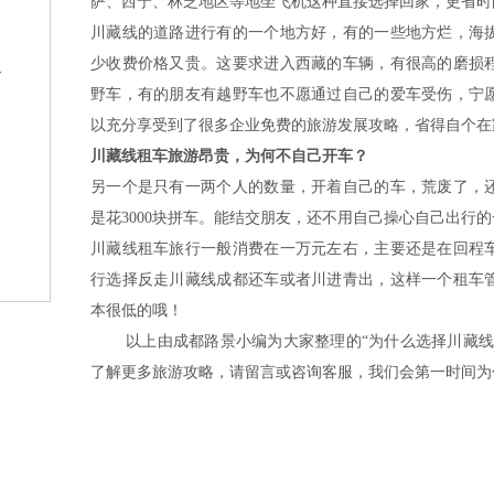
萨、西宁、林芝地区等地坐飞机这种直接选择回家，更省时
川藏线的道路进行有的一个地方好，有的一些地方烂，海
少收费价格又贵。这要求进入西藏的车辆，有很高的磨损
格
野车，有的朋友有越野车也不愿通过自己的爱车受伤，宁
以充分享受到了很多企业免费的旅游发展攻略，省得自个在
川藏线租车旅游昂贵，为何不自己开车？
另一个是只有一两个人的数量，开着自己的车，荒废了，
是花3000块拼车。能结交朋友，还不用自己操心自己出行
川藏线租车旅行一般消费在一万元左右，主要还是在回程
？
行选择反走川藏线成都还车或者川进青出，这样一个租车
本很低的哦！
以上由成都路景小编为大家整理的“为什么选择川藏线
了解更多旅游攻略，请留言或咨询客服，我们会第一时间为