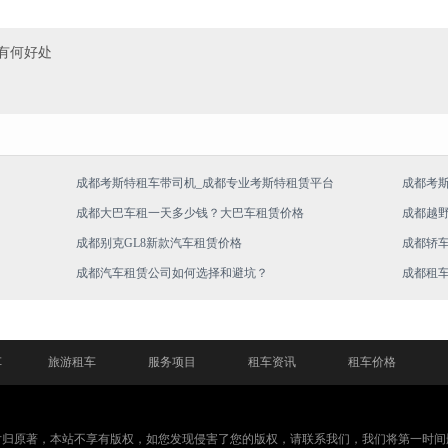
有何好处
成都考斯特租车带司机_成都专业考斯特租赁平台
成都考
成都大巴车租一天多少钱？大巴车租赁价格
成都越
成都别克GL8新款汽车租赁价格
成都轿
成都汽车租赁公司如何选择和避坑？
成都租
车
旅游租车
服务项目
租车资讯
租车价格
片归原著，本站不享有版权，如您发现侵害了您的版权，请联系我们，我们将第一时间