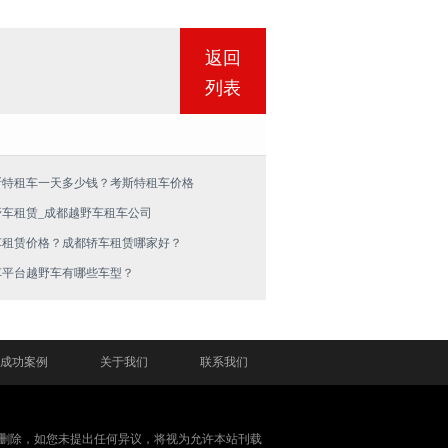
返回
列表
斯特租车一天多少钱？考斯特租车价格
野车租赁_成都越野车租车公司
车租赁价格？成都轿车租赁哪家好？
车平台越野车有哪些车型？
成功案例
关于我们
联系我们
删除，如您未提出任何异议，将视为允许本站刊载