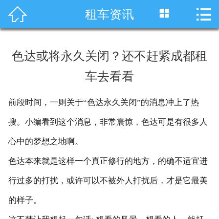




租车资讯
首页
车型展示
色达或将永久关闭？还不赶紧成都租
川藏线租车
车去看看
旅游租车
前段时间，一则关于“色达永久关闭”的消息冲上了热
服务项目
搜。小编看到这个消息，非常震惊，色达可是有很多人
租车资讯
心中的梦想之地啊。
色达本来就是这样一个真正修行的地方，的确不适宜进
租车价格
行过多的打扰，或许可以不被外人打扰后，才是它最美
成功案例
的样子。
关于我们