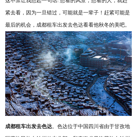
这不禁让我想起一句话: 想看的风景，想看的人，就赶
紧去看，因为一旦错过，可能就是一辈子！赶紧可能是
联系我们
最后的机会，成都租车出发去色达看看他秋冬的美吧。
成都租车出发去色达
。色达位于中国四川省由于甘孜地