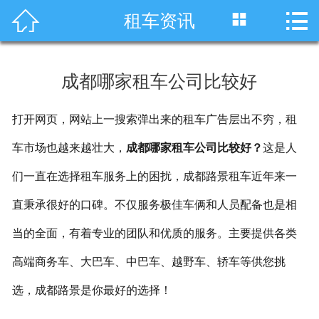




租车资讯
首页
车型展示
成都哪家租车公司比较好
川藏线租车
打开网页，网站上一搜索弹出来的租车广告层出不穷，租
旅游租车
车市场也越来越壮大，
成都哪家租车公司比较好？
这是人
服务项目
们一直在选择租车服务上的困扰，成都路景租车近年来一
租车资讯
直秉承很好的口碑。不仅服务极佳车俩和人员配备也是相
当的全面，有着专业的团队和优质的服务。主要提供各类
租车价格
高端商务车、大巴车、中巴车、越野车、轿车等供您挑
成功案例
选，成都路景是你最好的选择！
关于我们