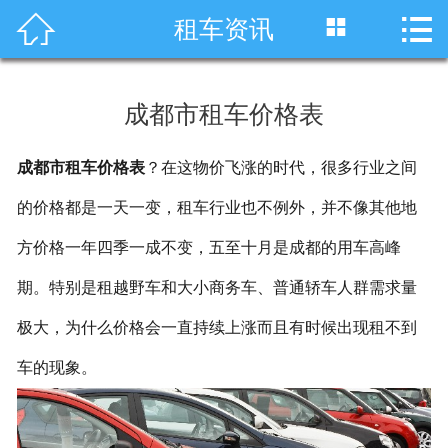




租车资讯
首页
车型展示
成都市租车价格表
川藏线租车
成都市租车价格表
？在这物价飞涨的时代，很多行业之间
旅游租车
的价格都是一天一变，租车行业也不例外，并不像其他地
服务项目
方价格一年四季一成不变，五至十月是成都的用车高峰
租车资讯
期。特别是租越野车和大小商务车、普通轿车人群需求量
极大，为什么价格会一直持续上涨而且有时候出现租不到
租车价格
车的现象。
成功案例
关于我们