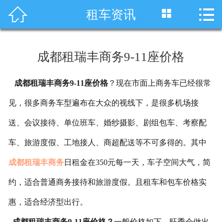




租车资讯
首页
车型展示
成都租瑞丰商务9-11座价格
川藏线租车
成都租瑞丰商务9-11座价格
？现在
市面上商务车
已经很常
旅游租车
见，很多商务车型遍布在大众的视线下，是很多机场接
服务项目
送、会议接待、单位班车、婚纱摄影、剧组包车、考察配
租车资讯
车、旅游度假、工地接人、商超配送等不可多得的。其中
成都租
瑞丰商务
日租金在350元每一天，车子
空间大气，简
租车价格
约，适合普通商务接待和旅游度假。且租车和包车价格实
成功案例
惠，适合经济型出行。
关于我们
成都租瑞丰商务9-11座价格？
一般价格如下，旺季会做出