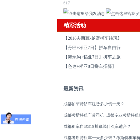
617
精彩活动
【2018去西藏-越野拼车纯玩】
【丹巴+稻亚7日】拼车自由行
【海螺沟+稻亚7日】拼车之旅
【色达+稻亚8日拼车招募】
最新资讯
成都帕萨特轿车租赁多少钱一天？
成都租车自驾318川藏线什么车适合？
成都考斯特租车一天多少钱？考斯特租车