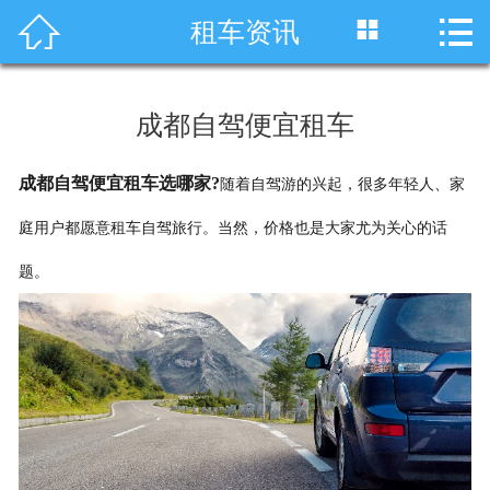




租车资讯
首页
车型展示
成都自驾便宜租车
川藏线租车
成都自驾便宜租车选哪家?
随着自驾游的兴起，很多年轻人、家
旅游租车
庭用户都愿意租车自驾旅行。当然，价格也是大家尤为关心的话
服务项目
题。
租车资讯
租车价格
成功案例
关于我们