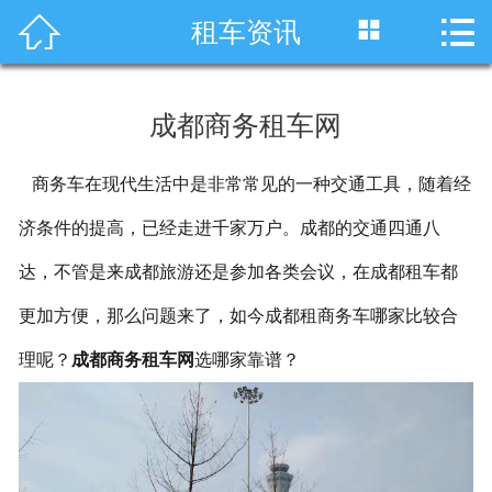




租车资讯
首页
车型展示
成都商务租车网
川藏线租车
商务车在现代生活中是非常常见的一种交通工具，随着经
旅游租车
济条件的提高，已经走进千家万户。成都的交通四通八
服务项目
达，不管是来成都旅游还是参加各类会议，在成都租车都
租车资讯
更加方便，那么问题来了，如今成都租商务车哪家比较合
理呢？
成都商务租车网
选哪家靠谱？
租车价格
成功案例
关于我们