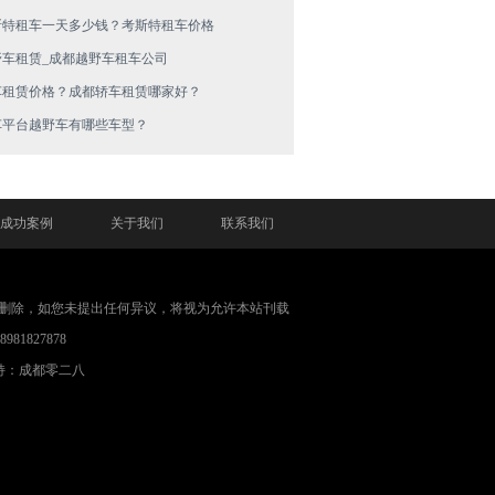
斯特租车一天多少钱？考斯特租车价格
野车租赁_成都越野车租车公司
车租赁价格？成都轿车租赁哪家好？
车平台越野车有哪些车型？
成功案例
关于我们
联系我们
删除，如您未提出任何异议，将视为允许本站刊载
1827878
持：成都零二八