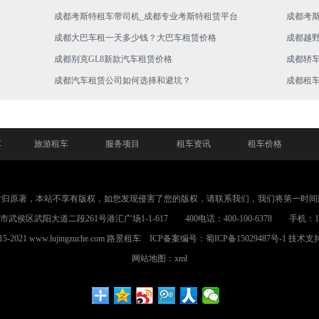
成都考斯特租车带司机_成都专业考斯特租赁平台
成都考
成都大巴车租一天多少钱？大巴车租赁价格
成都越
成都别克GL8新款汽车租赁价格
成都轿
成都汽车租赁公司如何选择和避坑？
成都租
车
旅游租车
服务项目
租车资讯
租车价格
片归原著，本站不享有版权，如您发现侵害了您的版权，请联系我们，我们将第一时间
武侯区武阳大道二段261号港汇广场1-1-617 400电话：400-100-6378 手机：1898
015-2021 www.lujingzuche.com
路景租车
ICP备案编号：
蜀ICP备15029487号-1
技术支
网站地图：xml