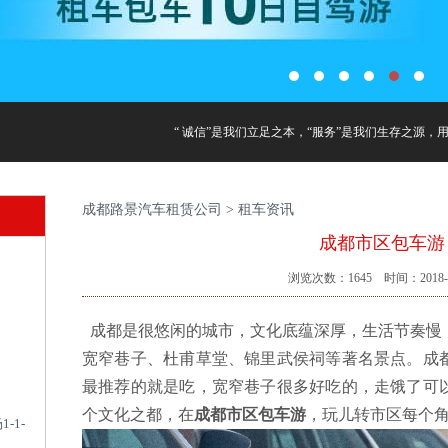
“ 诚信”是我们立足之本，“服务”是我们生存之源，用
成都路景汽车租赁公司
>
租车资讯
成都市区包车游
浏览次数：
1645
时间：2018-0
成都是很悠闲的城市，文化底蕴深厚，生活节奏慢
宽窄巷子、杜甫草堂、锦里武侯祠等著名景点。成
最推荐的就是吃，宽窄巷子很多好吃的，走饿了可
个文化之都，在
成都市区包车游
，玩儿转市区每个
-1-