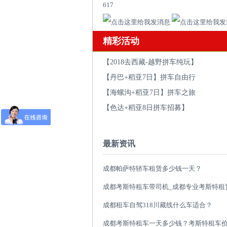
617
精彩活动
【2018去西藏-越野拼车纯玩】
【丹巴+稻亚7日】拼车自由行
【海螺沟+稻亚7日】拼车之旅
【色达+稻亚8日拼车招募】
最新资讯
成都帕萨特轿车租赁多少钱一天？
成都租车自驾318川藏线什么车适合？
成都考斯特租车一天多少钱？考斯特租车