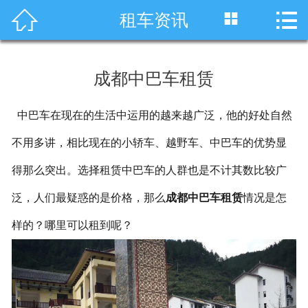




租车资讯
首页
车型展示
成都中巴车租赁
川藏线租车
中巴车在现在的生活中运用的越来越广泛，他的好处自然
旅游租车
不用多讲，相比现在的小轿车、越野车、中巴车的优势显
服务项目
得那么突出。选择租赁中巴车的人群也是不计其数比较广
租车资讯
泛，人们最疑惑的是价格，那么
成都中巴车租赁
情况是怎
样的？哪里可以租到呢？
租车价格
成功案例
关于我们