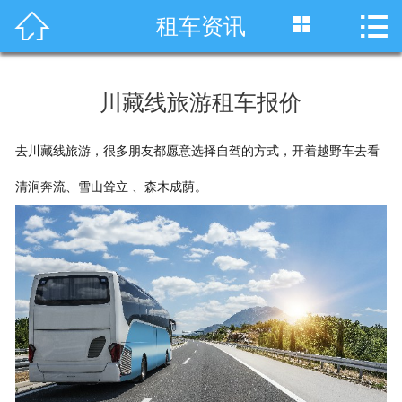




租车资讯
首页
车型展示
川藏线旅游租车报价
川藏线租车
去川藏线旅游，很多朋友都愿意选择自驾的方式，开着越野车去看
旅游租车
清涧奔流、雪山耸立 、森木成荫。
服务项目
租车资讯
租车价格
成功案例
关于我们