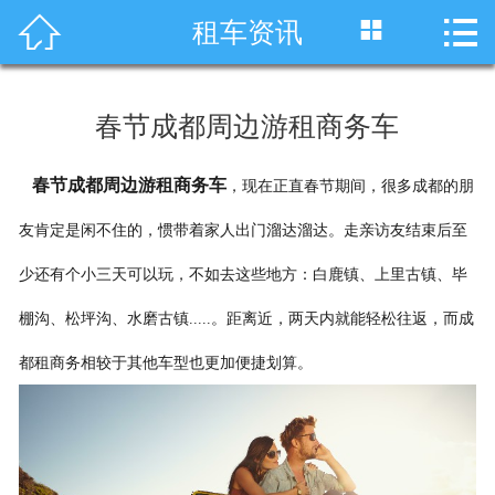




租车资讯
首页
车型展示
春节成都周边游租商务车
川藏线租车
春节成都周边游租商务车
，现在正直春节期间，很多成都的朋
旅游租车
友肯定是闲不住的，惯带着家人出门溜达溜达。走亲访友结束后至
服务项目
少还有个小三天可以玩，不如去这些地方：白鹿镇、上里古镇、毕
租车资讯
棚沟、松坪沟、水磨古镇.....。距离近，两天内就能轻松往返，而成
都租商务相较于其他车型也更加便捷划算。
租车价格
成功案例
关于我们