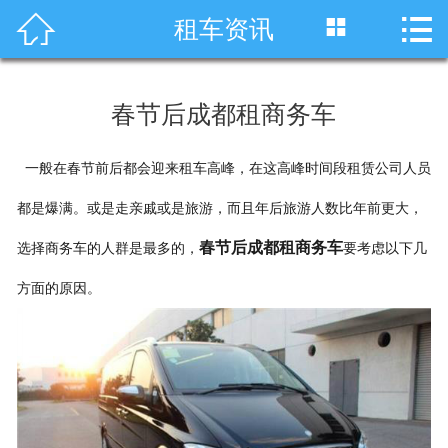




租车资讯
首页
车型展示
春节后成都租商务车
川藏线租车
一般在春节前后都会迎来租车高峰，在这高峰时间段租赁公司人员
旅游租车
都是爆满。或是走亲戚或是旅游，而且年后旅游人数比年前更大，
服务项目
春节后成都租商务车
选择商务车的人群是最多的，
要考虑以下几
租车资讯
方面的原因。
租车价格
成功案例
关于我们