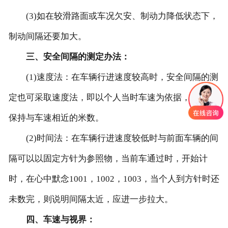
(3)如在较滑路面或车况欠安、制动力降低状态下，
制动间隔还要加大。
三、安全间隔的测定办法：
(1)速度法：在车辆行进速度较高时，安全间隔的测
定也可采取速度法，即以个人当时车速为依据，与前车
保持与车速相近的米数。
(2)时间法：在车辆行进速度较低时与前面车辆的间
隔可以以固定方针为参照物，当前车通过时，开始计
时，在心中默念1001，1002，1003，当个人到方针时还
未数完，则说明间隔太近，应进一步拉大。
四、车速与视界：