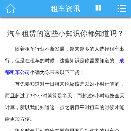




租车资讯
首页
车型展示
汽车租赁的这些小知识你都知道吗？
川藏线租车
随着租车行业不断发展，越来越多的人选择租车出
旅游租车
行，但是在租车的时候，这些知识是你需要知道的，
成
服务项目
都租车公司
小编为你带来以下干货：
首先要知道对于日租来说应该是以24小时计算的，
租车资讯
而且超过了3个小时就算是半天，而超过6小时就按全天
租车价格
计算，所以我们知道这一点之后再平时租车的时候才能
成功案例
给更加方便。
关于我们
很多时候我们能给在城市里面见到许多的租车企