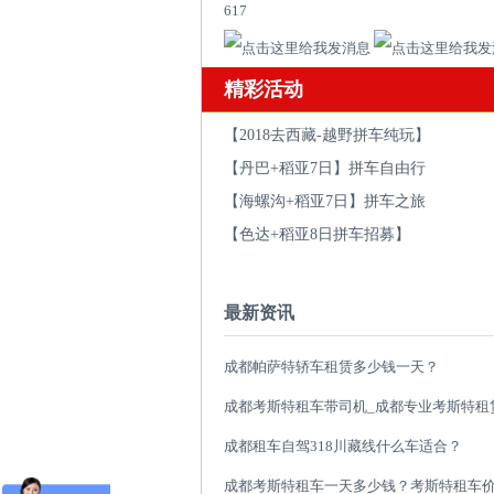
617
精彩活动
【2018去西藏-越野拼车纯玩】
【丹巴+稻亚7日】拼车自由行
【海螺沟+稻亚7日】拼车之旅
【色达+稻亚8日拼车招募】
最新资讯
成都帕萨特轿车租赁多少钱一天？
成都租车自驾318川藏线什么车适合？
成都考斯特租车一天多少钱？考斯特租车