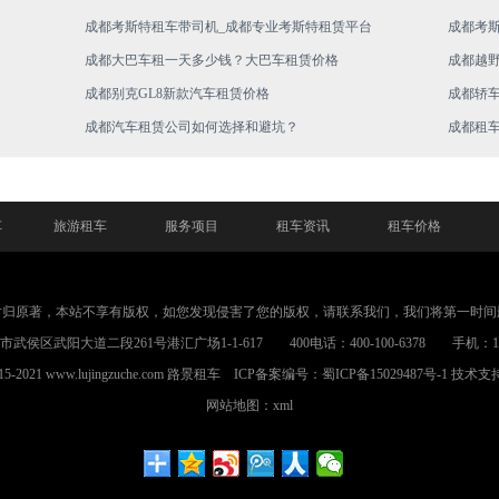
成都考斯特租车带司机_成都专业考斯特租赁平台
成都考
成都大巴车租一天多少钱？大巴车租赁价格
成都越
成都别克GL8新款汽车租赁价格
成都轿
成都汽车租赁公司如何选择和避坑？
成都租
车
旅游租车
服务项目
租车资讯
租车价格
片归原著，本站不享有版权，如您发现侵害了您的版权，请联系我们，我们将第一时间
武侯区武阳大道二段261号港汇广场1-1-617 400电话：400-100-6378 手机：1898
015-2021 www.lujingzuche.com
路景租车
ICP备案编号：
蜀ICP备15029487号-1
技术支
网站地图：xml