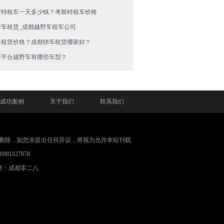
斯特租车一天多少钱？考斯特租车价格
野车租赁_成都越野车租车公司
车租赁价格？成都轿车租赁哪家好？
车平台越野车有哪些车型？
成功案例
关于我们
联系我们
删除，如您未提出任何异议，将视为允许本站刊载
1827878
持：成都零二八