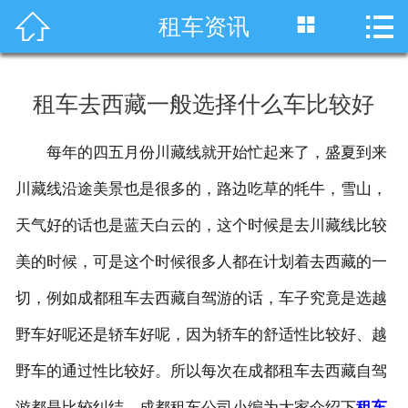




租车资讯
首页
车型展示
租车去西藏一般选择什么车比较好
川藏线租车
每年的四五月份川藏线就开始忙起来了，盛夏到来
旅游租车
川藏线沿途美景也是很多的，路边吃草的牦牛，雪山，
服务项目
天气好的话也是蓝天白云的，这个时候是去川藏线比较
美的时候，可是这个时候很多人都在计划着去西藏的一
租车资讯
切，例如成都租车去西藏自驾游的话，车子究竟是选越
租车价格
野车好呢还是轿车好呢，因为轿车的舒适性比较好、越
成功案例
野车的通过性比较好。所以每次在成都租车去西藏自驾
关于我们
游都是比较纠结，成都租车公司小编为大家介绍下
租车