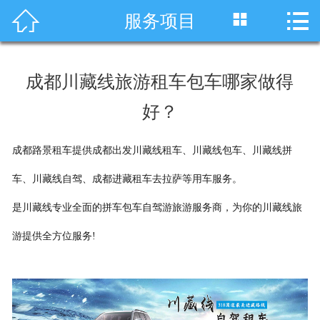




服务项目
首页
车型展示
成都川藏线旅游租车包车哪家做得
川藏线租车
好？
旅游租车
成都路景租车提供成都出发川藏线租车、川藏线包车、川藏线拼
服务项目
车、川藏线自驾、成都进藏租车去拉萨等用车服务。
租车资讯
是川藏线专业全面的拼车包车自驾游旅游服务商，为你的川藏线旅
游提供全方位服务!
租车价格
成功案例
关于我们