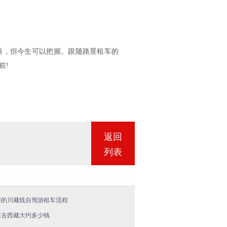
料，但今生可以把握。跟随路景租车的
前!
返回
列表
解的川藏线自驾游租车流程
车去西藏大约多少钱