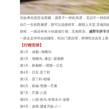
但如果你是想去西藏，感受不一样的风景，见识不一样的
自己一生的西藏梦，那可以选择拼车，眼睛上天堂,灵魂回
旅程，一路还有有小伙嬉戏打闹，互相照应。
越野车拼车
一路走走停停自由随性，吃住门票自理，师傅吃住由车上客
【行程安排】
第1天：成都--海螺沟
第2天：海螺沟--康定--新都桥
第3天：新都桥---理塘---日瓦
第4天：日瓦-亚丁村
第5天：亚丁村-稻城
第6天：稻城-理塘---芒康
第7天：芒康-八宿
第8天：八宿-然乌-米堆冰川-波密
第9天：波密-通麦天险-八一