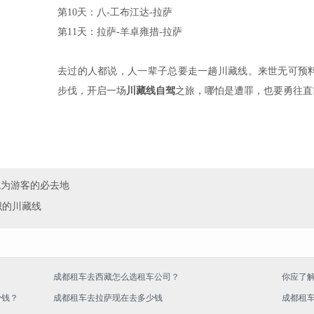
第10天：八-工布江达-拉萨
第11天：拉萨-羊卓雍措-拉萨
去过的人都说，人一辈子总要走一趟川藏线。来世无可预
步伐，开启一场
川藏线自驾
之旅，哪怕是遭罪，也要勇往直
成为游客的必去地
织的川藏线
成都租车去西藏怎么选租车公司？
你应了
少钱？
成都租车去拉萨现在去多少钱
成都租