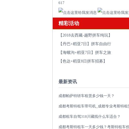
617
精彩活动
【2018去西藏-越野拼车纯玩】
【丹巴+稻亚7日】拼车自由行
【海螺沟+稻亚7日】拼车之旅
【色达+稻亚8日拼车招募】
最新资讯
成都帕萨特轿车租赁多少钱一天？
成都租车自驾318川藏线什么车适合？
成都考斯特租车一天多少钱？考斯特租车