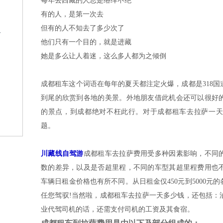
每年去西藏的人总是络绎不绝
有的人，是第一次去
但有的人不知去了多少次了
格
他们只有一个目的，就是进藏
她是多么让人着迷，这么多人都为之倾倒
成都租车这个词语在每年的夏天都注定火爆，成都是318
到尾的欣赏到各地的美景。外地朋友借此机会还可以很好
的景点，到成都绝对不枉此行。对于成都租车去拉萨一天
？
题。
川藏线自驾游
成都租车去拉萨费用受多种因素影响，不同
数的差异，以及是否超里程，不同的车型其超里程费用也
车辆日租金价格也有所不同。从日租金仅450元到5000元
任您驾驭!当然啦，成都租车去拉萨一天多少钱，还包括：
业代驾司机的话，还需支付司机的工资及其食宿。