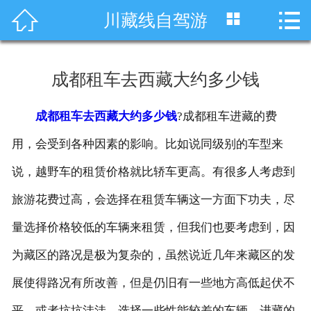




川藏线自驾游
首页
车型展示
成都租车去西藏大约多少钱
川藏线租车
成都租车去西藏大约多少钱
?成都租车进藏的费
旅游租车
用，会受到各种因素的影响。比如说同级别的车型来
服务项目
说，越野车的租赁价格就比轿车更高。有很多人考虑到
旅游花费过高，会选择在租赁车辆这一方面下功夫，尽
租车资讯
量选择价格较低的车辆来租赁，但我们也要考虑到，因
租车价格
为藏区的路况是极为复杂的，虽然说近几年来藏区的发
成功案例
展使得路况有所改善，但是仍旧有一些地方高低起伏不
关于我们
平，或者坑坑洼洼，选择一些性能较差的车辆，进藏的