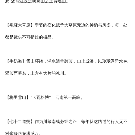
廊"还能在这远眺蜀山之王贡嘎山。
【毛垭大草原】季节的变化赋予大草原无边的神韵与风姿，每一处
都是镜头不可措过的极品。
【牛奶海】雪山环绕，湖水清莹碧蓝，山止成瀑，以玲珑秀雅水色
翠蓝而著名，上方有大片的冰川。
【梅里雪山】"卡瓦格博"，云南第一高峰。
【七十二道拐】作为川藏南线必经之路，每年从这路过的行人无不
对这条路充满感叹。