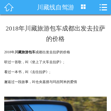




川藏线自驾游
首页
车型展示
2018年川藏旅游包车成都出发去拉萨
川藏线租车
的价格
旅游租车
2018年
川藏旅游包车
成都出发去拉萨的价格
服务项目
听过一首歌，叫《坐上了火车去拉萨》;
租车资讯
看过一本书，叫《去往拉萨》;
邂逅过一段故事，叫仓央嘉措与玛吉阿米的爱情
租车价格
成功案例
关于我们