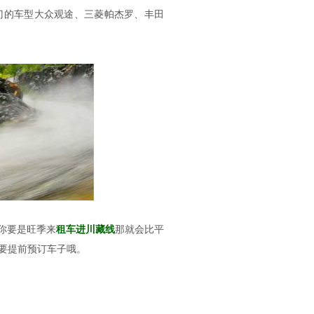
门的车型
大众观途、
三菱帕杰罗、
丰田
你要是旺季来
租车进川藏线
那就会比平
要提前预订车子哦。