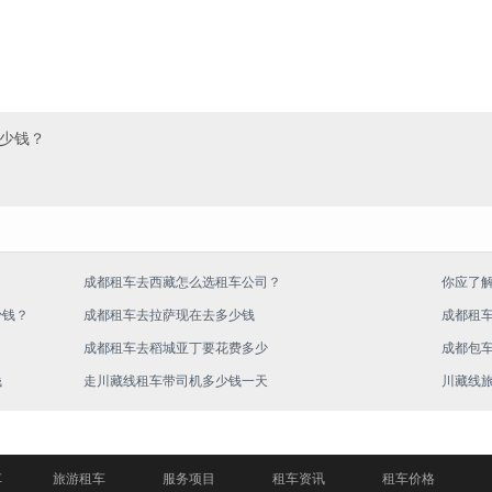
多少钱？
成都租车去西藏怎么选租车公司？
你应了
少钱？
成都租车去拉萨现在去多少钱
成都租
成都租车去稻城亚丁要花费多少
成都包
钱
走川藏线租车带司机多少钱一天
川藏线
车
旅游租车
服务项目
租车资讯
租车价格