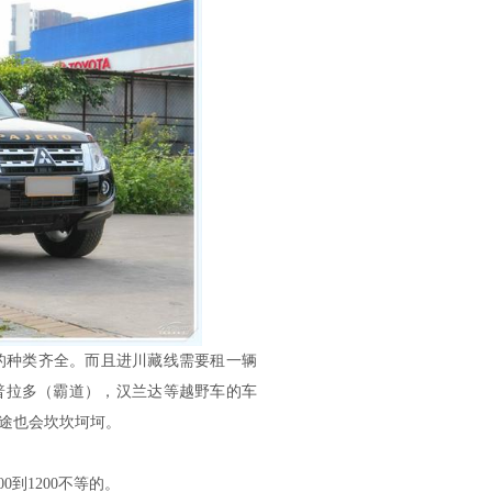
种类齐全。而且进川藏线需要租一辆
普拉多（霸道），汉兰达等越野车的车
途也会坎坎坷坷。
0到1200不等的。