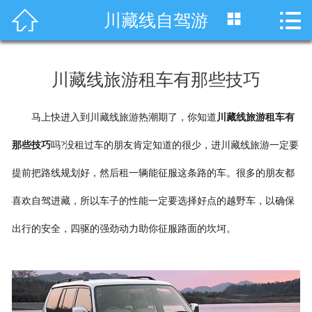




川藏线自驾游
首页
车型展示
川藏线旅游租车有那些技巧
川藏线租车
马上快进入到川藏线旅游热潮期了，你知道
川藏线旅游租车有
旅游租车
那些技巧
吗?没租过车的朋友肯定知道的很少，进川藏线旅游一定要
服务项目
提前把路线规划好，然后租一辆能征服这条路的车。很多的朋友都
租车资讯
喜欢自驾进藏，所以车子的性能一定要选择好点的越野车，以确保
出行的安全，四驱的强劲动力助你征服路面的坎坷。
租车价格
成功案例
关于我们