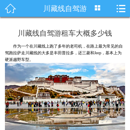




川藏线自驾游
首页
车型展示
川藏线自驾游租车大概多少钱
川藏线租车
作为一个在川藏线上跑了多年的老司机，在路上最为常见的自
旅游租车
驾跑拉萨走川藏线的大多是丰田普拉多，还三菱和Jeep，基本上为
硬派越野车型。
服务项目
租车资讯
租车价格
成功案例
关于我们