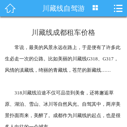




川藏线自驾游
首页
车型展示
川藏线成都租车价格
川藏线租车
常说，最美的风景永远在路上，于是便有了许多此
旅游租车
生必走一次的公路。比如美丽的川藏线G318、G317，
服务项目
风情的滇藏线，绮丽的青藏线，苍茫的新藏线……
租车资讯
318川藏线沿途不仅可品尝到美食，还将邂逅草
租车价格
原、湖泊、雪山、冰川等自然风光。自驾其中，两岸美
成功案例
景扑面而来，美醉了。成都作为川藏线的起点，也是很
关于我们
多人向往的一个城市。